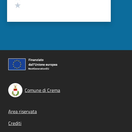
Valuta 1 stelle su 5
Comune di Crema
Footer menu
Area riservata
Crediti