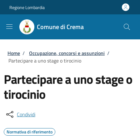
Salta al contenuto principale
Skip to footer content
Regione Lombardia
Comune di Crema
Briciole di pane
Home
/
Occupazione, concorsi e assunzioni
/
Partecipare a uno stage o tirocinio
Partecipare a uno stage o
tirocinio
Condividi
Normativa di riferimento