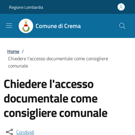
Salta al contenuto principale
Skip to footer content
Regione Lombardia
Comune di Crema
Briciole di pane
Home
/
Chiedere l'accesso documentale come consigliere
comunale
Chiedere l'accesso
documentale come
consigliere comunale
Condividi