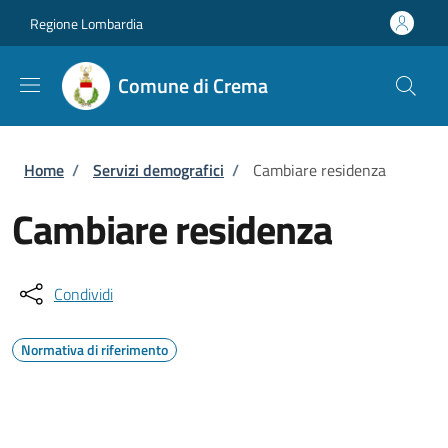
Salta al contenuto principale
Skip to footer content
Regione Lombardia
Comune di Crema
Briciole di pane
Home
/
Servizi demografici
/
Cambiare residenza
Cambiare residenza
Condividi
Normativa di riferimento