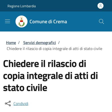
Salta al contenuto principale
Skip to footer content
Regione Lombardia
Comune di Crema
Briciole di pane
Home
/
Servizi demografici
/
Chiedere il rilascio di copia integrale di atti di stato civile
Chiedere il rilascio di
copia integrale di atti di
stato civile
Condividi