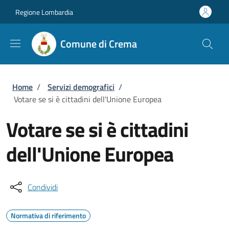
Salta al contenuto principale
Skip to footer content
Regione Lombardia
Comune di Crema
Briciole di pane
Home
/
Servizi demografici
/
Votare se si è cittadini dell'Unione Europea
Votare se si è cittadini
dell'Unione Europea
Condividi
Normativa di riferimento