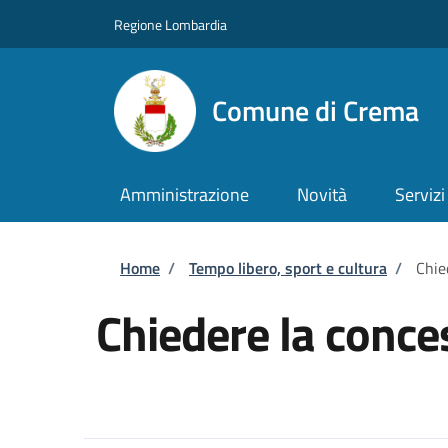
Salta al contenuto principale
Skip to footer content
Regione Lombardia
Comune di Crema
Amministrazione
Novità
Servizi
Briciole di pane
Home
/
Tempo libero, sport e cultura
/
Chie
Chiedere la conce