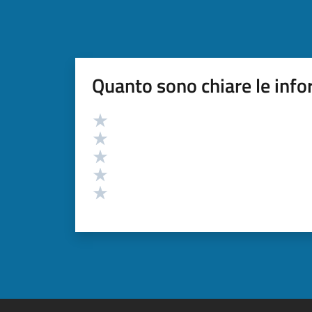
Quanto sono chiare le info
Valutazione
Valuta 5 stelle su 5
Valuta 4 stelle su 5
Valuta 3 stelle su 5
Valuta 2 stelle su 5
Valuta 1 stelle su 5