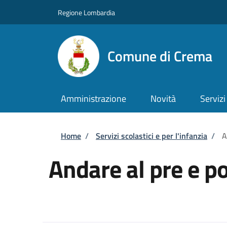
Salta al contenuto principale
Skip to footer content
Regione Lombardia
Comune di Crema
Amministrazione
Novità
Servizi
Briciole di pane
Home
/
Servizi scolastici e per l'infanzia
/
A
Andare al pre e p