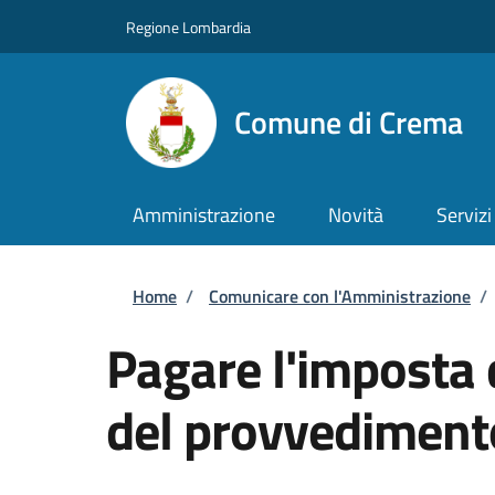
Salta al contenuto principale
Skip to footer content
Regione Lombardia
Comune di Crema
Amministrazione
Novità
Servizi
Briciole di pane
Home
/
Comunicare con l'Amministrazione
/
Pagare l'imposta di
del provvedimento