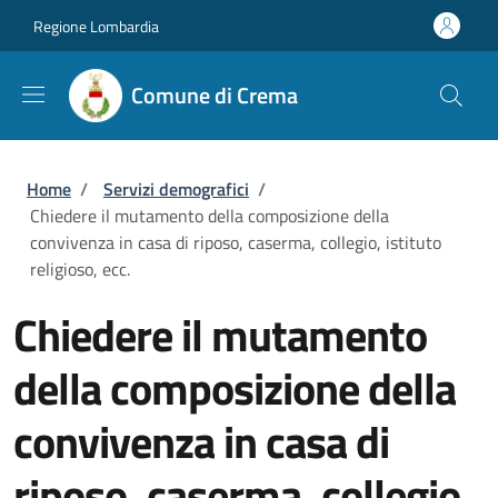
Salta al contenuto principale
Skip to footer content
Regione Lombardia
Comune di Crema
Briciole di pane
Home
/
Servizi demografici
/
Chiedere il mutamento della composizione della
convivenza in casa di riposo, caserma, collegio, istituto
religioso, ecc.
Chiedere il mutamento
della composizione della
convivenza in casa di
riposo, caserma, collegio,