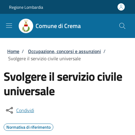
Salta al contenuto principale
Skip to footer content
Regione Lombardia
Comune di Crema
Briciole di pane
Home
/
Occupazione, concorsi e assunzioni
/
Svolgere il servizio civile universale
Svolgere il servizio civile
universale
Condividi
Normativa di riferimento