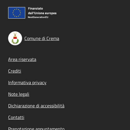
Comune di Crema
Footer menu
Area riservata
Crediti
Informativa privacy
Note legali
Dichiarazione di accessibilità
Contatti
Prenotazione appuntamento