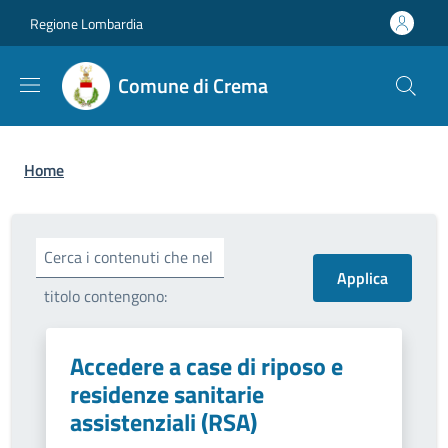
Salta al contenuto principale
Skip to footer content
Regione Lombardia
Comune di Crema
Briciole di pane
Home
Cerca i contenuti che nel
titolo contengono:
Accedere a case di riposo e
residenze sanitarie
assistenziali (RSA)