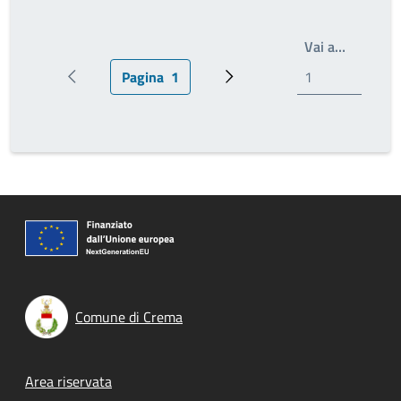
Scrivi il
Vai a…
Pagina
1
Pagina precedente
Pagina attuale
Pagina successiva
Comune di Crema
Footer menu
Area riservata