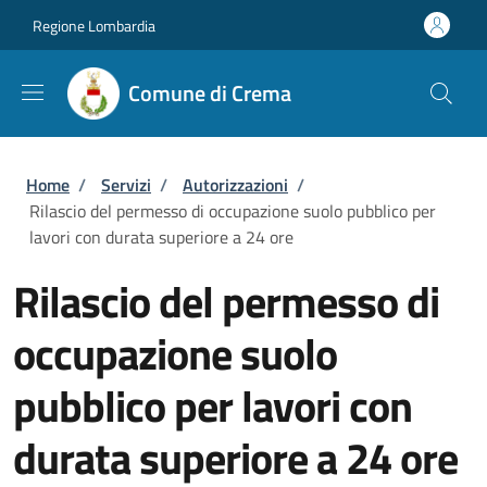
Salta al contenuto principale
Skip to footer content
Regione Lombardia
Comune di Crema
Briciole di pane
Home
/
Servizi
/
Autorizzazioni
/
Rilascio del permesso di occupazione suolo pubblico per
lavori con durata superiore a 24 ore
Rilascio del permesso di
occupazione suolo
pubblico per lavori con
durata superiore a 24 ore