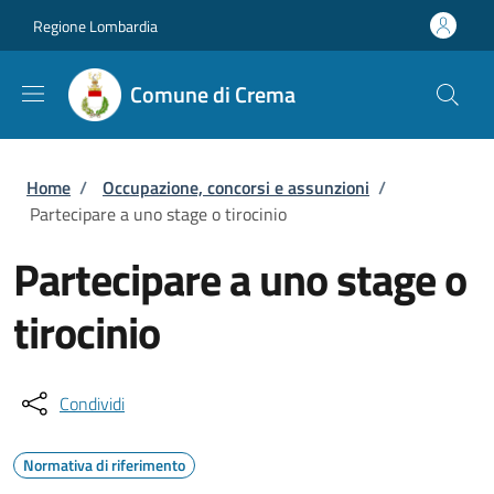
Salta al contenuto principale
Skip to footer content
Regione Lombardia
Comune di Crema
Briciole di pane
Home
/
Occupazione, concorsi e assunzioni
/
Partecipare a uno stage o tirocinio
Partecipare a uno stage o
tirocinio
Condividi
Normativa di riferimento