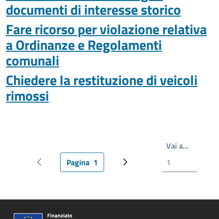
documenti di interesse storico
Fare ricorso per violazione relativa
a Ordinanze e Regolamenti
comunali
Chiedere la restituzione di veicoli
rimossi
Scrivi il
Vai a…
Pagina
1
Pagina precedente
Pagina attuale
Pagina successiva