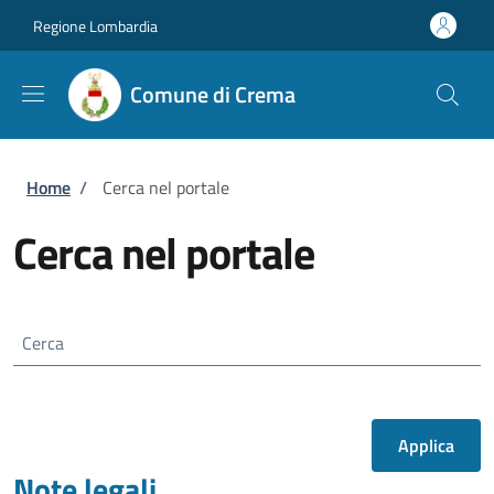
Salta al contenuto principale
Skip to footer content
Regione Lombardia
Comune di Crema
Briciole di pane
Home
/
Cerca nel portale
Cerca nel portale
Cerca
Note legali