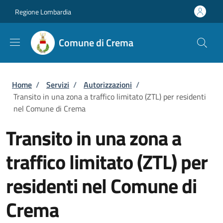
Salta al contenuto principale
Skip to footer content
Regione Lombardia
Comune di Crema
Briciole di pane
Home
/
Servizi
/
Autorizzazioni
/
Transito in una zona a traffico limitato (ZTL) per residenti
nel Comune di Crema
Transito in una zona a
traffico limitato (ZTL) per
residenti nel Comune di
Crema