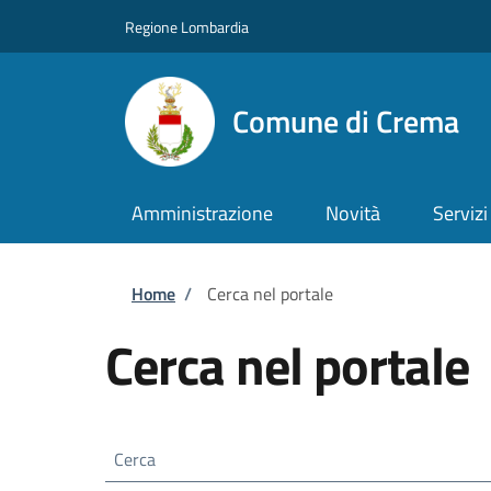
Salta al contenuto principale
Skip to footer content
Regione Lombardia
Comune di Crema
Amministrazione
Novità
Servizi
Briciole di pane
Home
/
Cerca nel portale
Cerca nel portale
Cerca