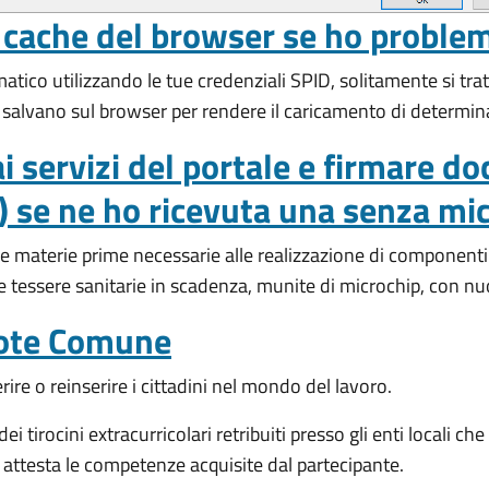
 cache del browser se ho problem
ematico utilizzando le tue credenziali SPID, solitamente si tr
e salvano sul browser per rendere il caricamento di determin
i servizi del portale e firmare d
) se ne ho ricevuta una senza mi
e materie prime necessarie alle realizzazione di componenti el
e tessere sanitarie in scadenza, munite di microchip, con n
Dote Comune
ire o reinserire i cittadini nel mondo del lavoro.
ei tirocini extracurricolari retribuiti presso gli enti locali ch
e attesta le competenze acquisite dal partecipante.