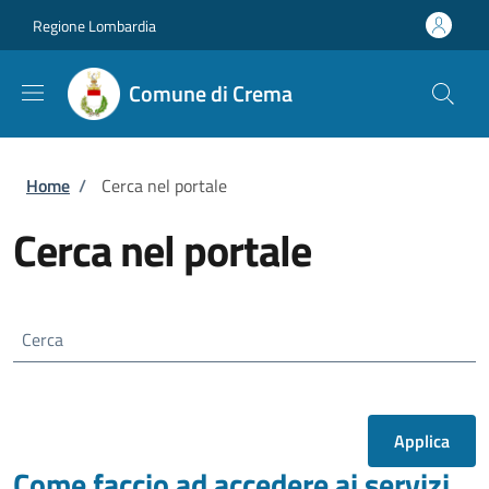
Salta al contenuto principale
Skip to footer content
Regione Lombardia
Comune di Crema
Briciole di pane
Home
/
Cerca nel portale
Cerca nel portale
Cerca
Come faccio ad accedere ai servizi